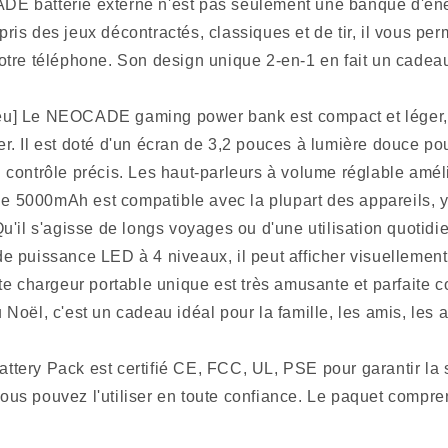
E batterie externe n'est pas seulement une banque d'éner
pris des jeux décontractés, classiques et de tir, il vous pe
votre téléphone. Son design unique 2-en-1 en fait un cadeau
 lieu] Le NEOCADE gaming power bank est compact et léger, c
er. Il est doté d'un écran de 3,2 pouces à lumière douce pou
n contrôle précis. Les haut-parleurs à volume réglable amél
able 5000mAh est compatible avec la plupart des appareils,
il s'agisse de longs voyages ou d'une utilisation quotidi
de puissance LED à 4 niveaux, il peut afficher visuellement
tte chargeur portable unique est très amusante et parfaite
 Noël, c'est un cadeau idéal pour la famille, les amis, les a
ery Pack est certifié CE, FCC, UL, PSE pour garantir la sé
vous pouvez l'utiliser en toute confiance. Le paquet comp