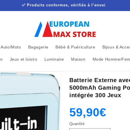
✅ Produits conformes, vérifiés à l’envoi
Auto/Moto
Bagagerie
Bébé & Puériculture
Bijoux & Acce
in
Jeux et loisirs
Luminaire
Maison
Mode Homme/Fe
Batterie Externe ave
5000mAh Gaming Pow
intégrée 300 Jeux
Prix
Prix
59,90€
Quantité
habituel
promotion