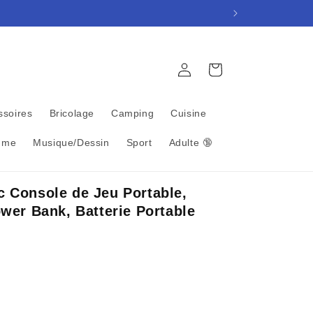
Connexion
Panier
ssoires
Bricolage
Camping
Cuisine
mme
Musique/Dessin
Sport
Adulte 🔞
c Console de Jeu Portable,
er Bank, Batterie Portable
nel