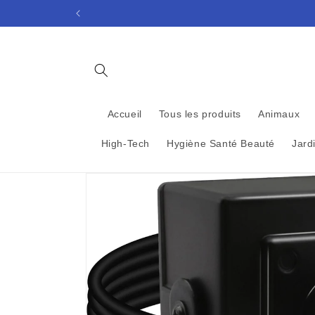
et
passer
au
contenu
Accueil
Tous les produits
Animaux
High-Tech
Hygiène Santé Beauté
Jard