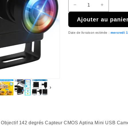
−
+
Réduire
Augmenter
la
la
Ajouter au panie
quantité
quantité
de
de
{{
{{
Date de livraison estimée :
mercredi 1
product
product
}}
}}
›
ectif 142 degrés Capteur CMOS Aptina Mini USB Caméra