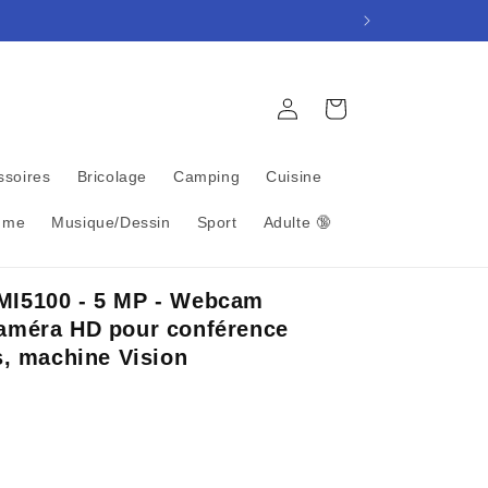
Connexion
Panier
ssoires
Bricolage
Camping
Cuisine
mme
Musique/Dessin
Sport
Adulte 🔞
MI5100 - 5 MP - Webcam
Caméra HD pour conférence
s, machine Vision
nel