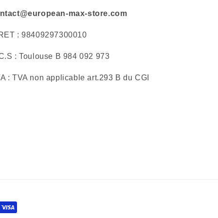
ntact@european-max-store.com
RET : 98409297300010
C.S : Toulouse B 984 092 973
A : TVA non applicable art.293 B du CGI