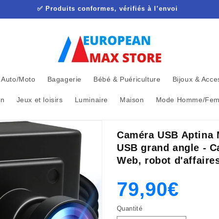
✅ Produits conformes, vérifiés à l’envoi
Auto/Moto
Bagagerie
Bébé & Puériculture
Bijoux & Acce
in
Jeux et loisirs
Luminaire
Maison
Mode Homme/Fe
Caméra USB Aptina 
USB grand angle - 
Web, robot d'affaire
Prix
Prix
79,90€
Quantité
habituel
promotion