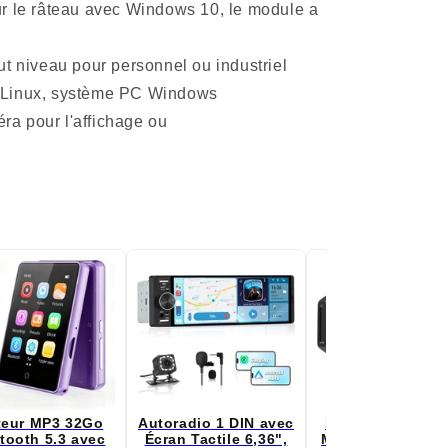
ur le râteau avec Windows 10, le module a
ut niveau pour personnel ou industriel
id, Linux, système PC Windows
ra pour l'affichage ou
teur MP3 32Go
Autoradio 1 DIN avec
Mini Dashcam p
tooth 5.3 avec
Écran Tactile 6,36",
Moto, 1080P Cam