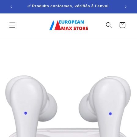
et

✅ Produits conformes, vérifiés à l’envoi
passer
au
contenu
Panier