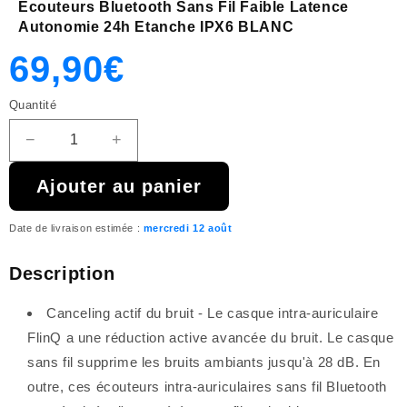
Ecouteurs Bluetooth Sans Fil Faible Latence
Autonomie 24h Etanche IPX6 BLANC
Prix
Prix
69,90€
Quantité
habituel
promotionnel
−
+
Réduire
Augmenter
la
la
Ajouter au panier
quantité
quantité
de
de
{{
{{
Date de livraison estimée :
mercredi 12 août
product
product
}}
}}
Description
Canceling actif du bruit - Le casque intra-auriculaire
FlinQ a une réduction active avancée du bruit. Le casque
sans fil supprime les bruits ambiants jusqu'à 28 dB. En
outre, ces écouteurs intra-auriculaires sans fil Bluetooth