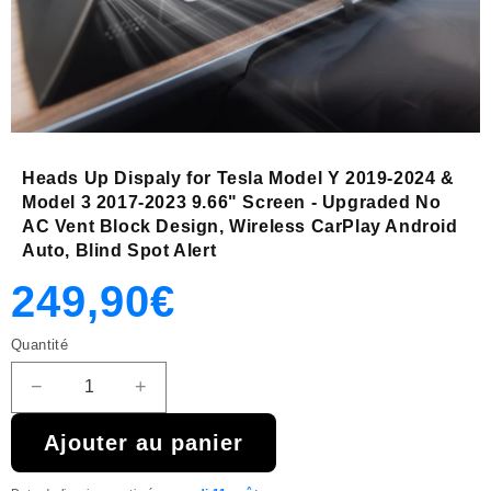
Heads Up Dispaly for Tesla Model Y 2019-2024 &
Model 3 2017-2023 9.66" Screen - Upgraded No
AC Vent Block Design, Wireless CarPlay Android
Auto, Blind Spot Alert
Prix
Prix
249,90€
Quantité
habituel
promotionnel
−
+
Réduire
Augmenter
la
la
Ajouter au panier
quantité
quantité
de
de
{{
{{