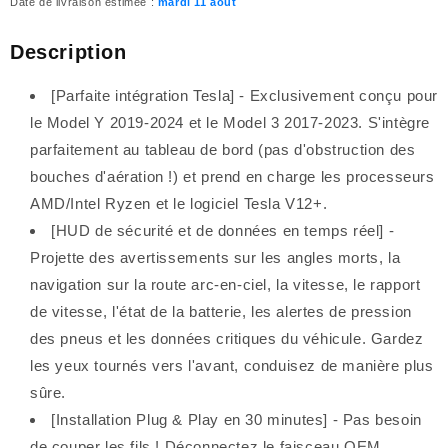
Date de livraison estimée :
mardi 11 août
product
product
}}
}}
Description
[Parfaite intégration Tesla] - Exclusivement conçu pour
le Model Y 2019-2024 et le Model 3 2017-2023. S'intègre
parfaitement au tableau de bord (pas d'obstruction des
bouches d'aération !) et prend en charge les processeurs
AMD/Intel Ryzen et le logiciel Tesla V12+.
[HUD de sécurité et de données en temps réel] -
Projette des avertissements sur les angles morts, la
navigation sur la route arc-en-ciel, la vitesse, le rapport
de vitesse, l'état de la batterie, les alertes de pression
des pneus et les données critiques du véhicule. Gardez
les yeux tournés vers l'avant, conduisez de manière plus
sûre.
[Installation Plug & Play en 30 minutes] - Pas besoin
de couper les fils ! Déconnectez le faisceau OEM,