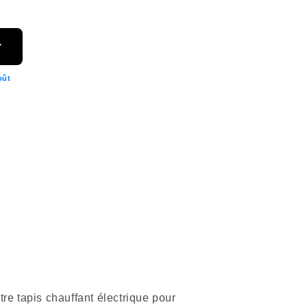
r
oût
e tapis chauffant électrique pour