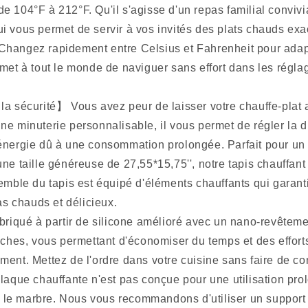
de 104°F à 212°F. Qu'il s'agisse d'un repas familial convivi
qui vous permet de servir à vos invités des plats chauds ex
Changez rapidement entre Celsius et Fahrenheit pour adapt
ermet à tout le monde de naviguer sans effort dans les réglag
 la sécurité】 Vous avez peur de laisser votre chauffe-plat 
'une minuterie personnalisable, il vous permet de régler la
d'énergie dû à une consommation prolongée. Parfait pour un
taille généreuse de 27,55*15,75'', notre tapis chauffant
nsemble du tapis est équipé d'éléments chauffants qui garant
as chauds et délicieux.
qué à partir de silicone amélioré avec un nano-revêtement
ches, vous permettant d'économiser du temps et des efforts
lement. Mettez de l'ordre dans votre cuisine sans faire de c
que chauffante n'est pas conçue pour une utilisation prol
u le marbre. Nous vous recommandons d'utiliser un support