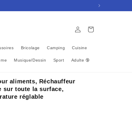
Connexion
Panier
ssoires
Bricolage
Camping
Cuisine
mme
Musique/Dessin
Sport
Adulte 🔞
our aliments, Réchauffeur
 sur toute la surface,
rature réglable
nel