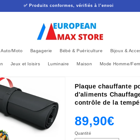
✅ Produits conformes, vérifiés à l’envoi
Auto/Moto
Bagagerie
Bébé & Puériculture
Bijoux & Acce
in
Jeux et loisirs
Luminaire
Maison
Mode Homme/Fe
Plaque chauffante p
d'aliments Chauffage
contrôle de la tempé
Prix
Prix
89,90€
Quantité
habituel
promotion