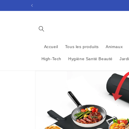
et
passer
au
contenu
Accueil
Tous les produits
Animaux
High-Tech
Hygiène Santé Beauté
Jard