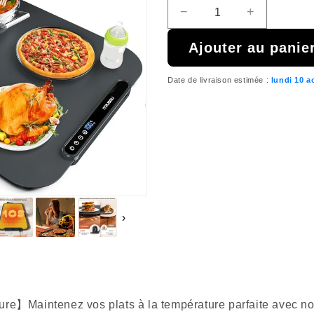
−
+
Réduire
Augmenter
la
la
Ajouter au panie
quantité
quantité
de
de
{{
{{
Date de livraison estimée :
lundi 10 a
product
product
}}
}}
›
e】Maintenez vos plats à la température parfaite avec notr